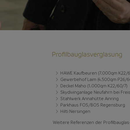
Profilbauglasverglasung
HAWE Kaufbeuren (7.000qm K22/6
Gewerbehof Laim (4.500qm P26/60
Deckel Maho (1.000qm K22/60/7)
Skydivinganlage Neufahrn bei Frei
Stahlwerk Annahütte Ainring
Parkhaus FOS/BOS Regensburg
Hilti Nersingen
Weitere Referenzen der Profilbauglas