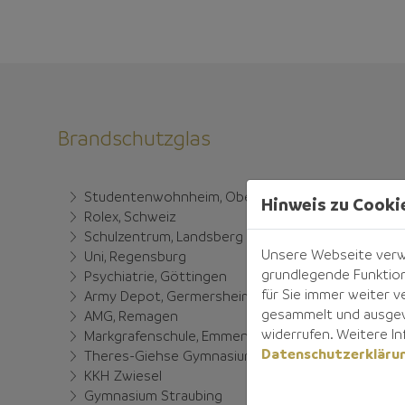
Brandschutzglas
Studentenwohnheim, Oberwiesenfeld
Hinweis zu Cooki
Rolex, Schweiz
Schulzentrum, Landsberg
Unsere Webseite verwe
Uni, Regensburg
grundlegende Funktion
Psychiatrie, Göttingen
für Sie immer weiter
Army Depot, Germersheim
gesammelt und ausgewe
AMG, Remagen
widerrufen. Weitere In
Markgrafenschule, Emmendingen
Datenschutzerkläru
Theres-Giehse Gymnasium
KKH Zwiesel
Gymnasium Straubing