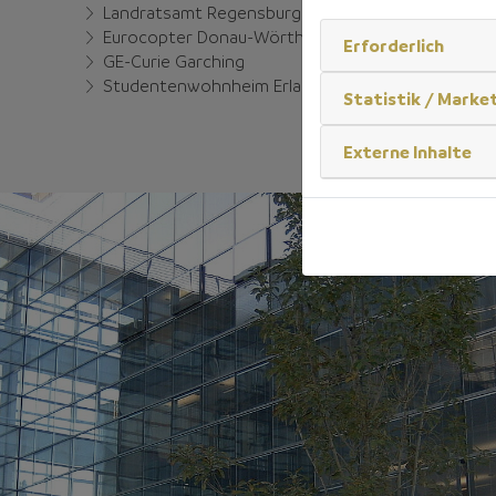
Landratsamt Regensburg
Eurocopter Donau-Wörth
Erforderlich
GE-Curie Garching
Studentenwohnheim Erlangen
Statistik / Marke
Externe Inhalte