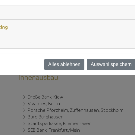
ting
Alles ablehnen
Auswahl speichern
Innenausbau
DreBa Bank, Kiew
Vivantes, Berlin
Porsche Pforzheim, Zuffenhausen, Stockholm
Burg Burghausen
Stadtsparkasse, Bremerhaven
SEB Bank, Frankfurt/Main