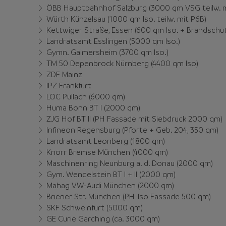
ÖBB Hauptbahnhof Salzburg (3000 qm VSG teilw. m
Würth Künzelsau (1000 qm Iso. teilw. mit P6B)
Kettwiger Straße, Essen (600 qm Iso. + Brandschut
Landratsamt Esslingen (5000 qm Iso.)
Gymn. Gaimersheim (3700 qm Iso.)
TM 50 Depenbrock Nürnberg (4400 qm Iso)
ZDF Mainz
IPZ Frankfurt
LOC Pullach (6000 qm)
Huma Bonn BT I (2000 qm)
ZJG Hof BT II (PH Fassade mit Siebdruck 2000 qm)
Infineon Regensburg (Pforte + Geb. 204, 350 qm)
Landratsamt Leonberg (1800 qm)
Knorr Bremse München (4000 qm)
Maschinenring Neunburg a. d. Donau (2000 qm)
Gym. Wendelstein BT I + II (2000 qm)
Mahag VW-Audi München (2000 qm)
Briener-Str. München (PH-Iso Fassade 500 qm)
SKF Schweinfurt (5000 qm)
GE Curie Garching (ca. 3000 qm)