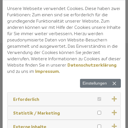
Expertise und schaffen noch mehr Mehrwert für unsere
Unsere Webseite verwendet Cookies. Diese haben zwei
Kunden. Gemeinsam blicken wir auf eine spannende
Funktionen: Zum einen sind sie erforderlich für die
Zukunft und innovative Möglichkeiten.
grundlegende Funktionalität unserer Website. Zum
anderen können wir mit Hilfe der Cookies unsere Inhalte
für Sie immer weiter verbessern. Hierzu werden
pseudonymisierte Daten von Website-Besuchern
gesammelt und ausgewertet. Das Einverständnis in die
Verwendung der Cookies können Sie jederzeit
widerrufen. Weitere Informationen zu Cookies auf dieser
Website finden Sie in unserer
Datenschutzerklärung
Aktuelles über KM Spezialglas
und zu uns im
Impressum
.
und Baumontagen
Einstellungen
und der ADAMER
Erforderlich
Unternehmensgruppe
Statistik / Marketing
Powered by Curator.io
Beim Laden der SocialWall werden externe Inhalte
Externe Inhalte